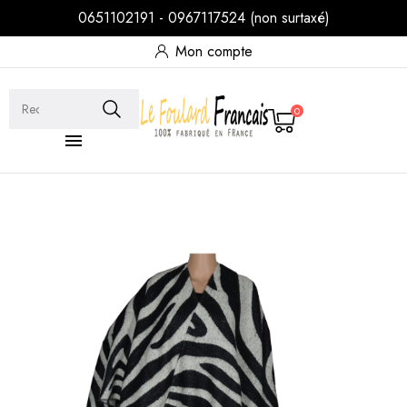
0651102191 - 0967117524 (non surtaxé)
Mon compte
0
