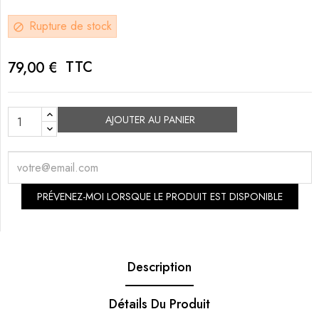
Rupture de stock
block
TTC
79,00 €
AJOUTER AU PANIER
PRÉVENEZ-MOI LORSQUE LE PRODUIT EST DISPONIBLE
Description
Détails Du Produit