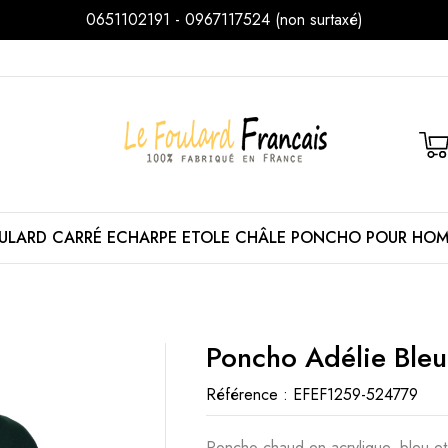
0651102191 - 0967117524 (non surtaxé)
ULARD
CARRÉ
ECHARPE
ETOLE
CHÂLE
PONCHO
POUR HO
Poncho Adélie Bleu
Référence :
EFEF1259-524779
Poncho chaud en acrylique, bleu et