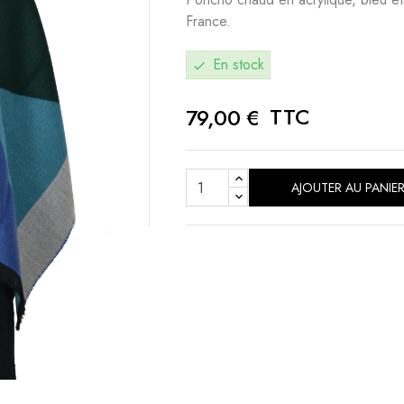
France.
En stock
check
TTC
79,00 €
AJOUTER AU PANIE
