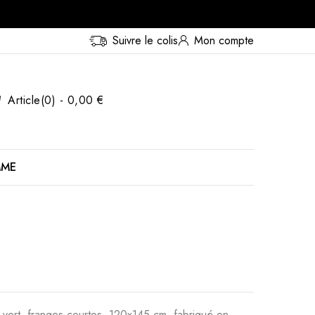
Suivre le colis
Mon compte
Article(0) - 0,00 €
MME
 vert, franges courtes, 120x145 cm, fabriqué en