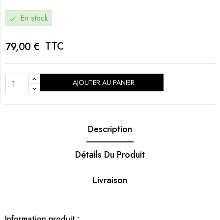
En stock
check
TTC
79,00 €
AJOUTER AU PANIER
Description
Détails Du Produit
Livraison
Information produit :