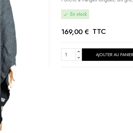
En stock
check
TTC
169,00 €
AJOUTER AU PANIE
