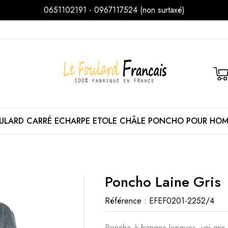
0651102191 - 0967117524 (non surtaxé)
ULARD
CARRÉ
ECHARPE
ETOLE
CHÂLE
PONCHO
POUR HO
Poncho Laine Gris
Référence :
EFEF0201-2252/4
Poncho à franges longues, uni gris