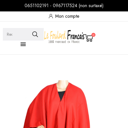
0651102191 - 0967117524 (non surtaxé)
Mon compte
0
