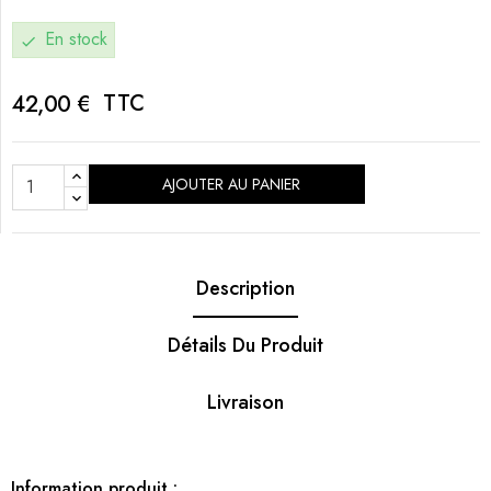
En stock
check
TTC
42,00 €
AJOUTER AU PANIER
Description
Détails Du Produit
Livraison
Information produit :