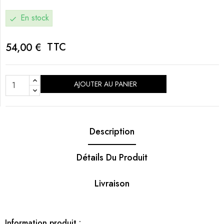
En stock
check
TTC
54,00 €
AJOUTER AU PANIER
Description
Détails Du Produit
Livraison
Information produit :