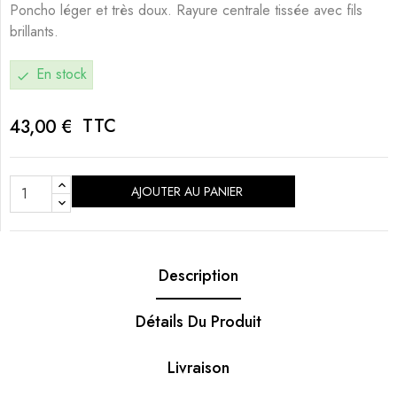
Poncho léger et très doux. Rayure centrale tissée avec fils
brillants.
En stock
check
TTC
43,00 €
AJOUTER AU PANIER
Description
Détails Du Produit
Livraison