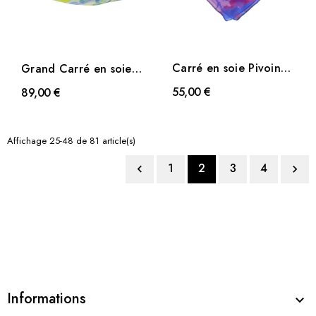
Carré en soie Pivoine
Grand Carré en soie
violet
Fleurs sauvage vert
55,00 €
89,00 €
Affichage 25-48 de 81 article(s)
1
2
3
4


Informations
