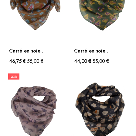
Carré en soie
Carré en soie
Emprunte marron
Emprunte vert
Prix
Prix
46,75 €
55,00 €
44,00 €
55,00 €
-20%