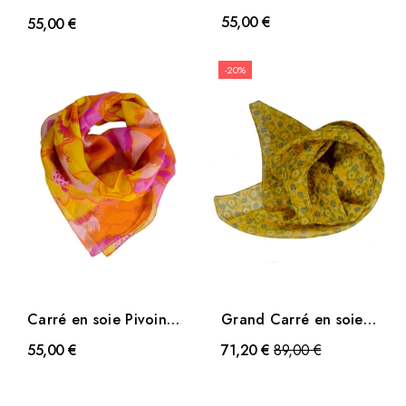
fleur vert
fleur orange
55,00 €
55,00 €
-20%
Carré en soie Pivoine
Grand Carré en soie
jaune
Fleuri jaune
Prix
55,00 €
71,20 €
89,00 €