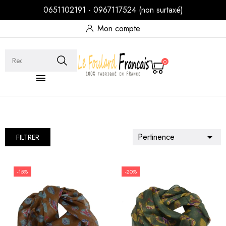
0651102191 - 0967117524 (non surtaxé)
Mon compte
0

Pertinence

FILTRER
-15%
-20%